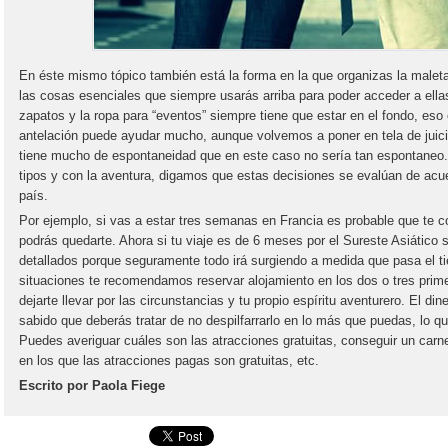
En éste mismo tópico también está la forma en la que organizas la maleta
las cosas esenciales que siempre usarás arriba para poder acceder a ella
zapatos y la ropa para “eventos” siempre tiene que estar en el fondo, eso
antelación puede ayudar mucho, aunque volvemos a poner en tela de juicio
tiene mucho de espontaneidad que en este caso no sería tan espontaneo.
tipos y con la aventura, digamos que estas decisiones se evalúan de acu
país.
Por ejemplo, si vas a estar tres semanas en Francia es probable que te
podrás quedarte. Ahora si tu viaje es de 6 meses por el Sureste Asiático se
detallados porque seguramente todo irá surgiendo a medida que pasa el t
situaciones te recomendamos reservar alojamiento en los dos o tres prime
dejarte llevar por las circunstancias y tu propio espíritu aventurero. El di
sabido que deberás tratar de no despilfarrarlo en lo más que puedas, lo q
Puedes averiguar cuáles son las atracciones gratuitas, conseguir un carne
en los que las atracciones pagas son gratuitas, etc.
Escrito por Paola Fiege